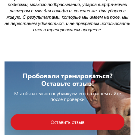
подножки, мягкого подбрасывания, ударов виффл-мячей
размером с мяч для гольфа и, конечно же, для ударов в
Э
живую. С результатами, которые мы имеем на поле, мы
не перестанем удивляться. и не прекратим использовать
очки в тренировочном процессе.
Пробовали тренироваться?
Оставьте отзыв!
Мы обязательно опубликуем его на нашем сайте
после проверки
Оставить отзыв