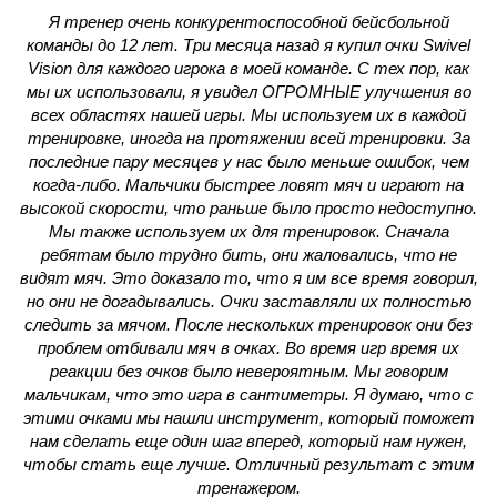
Я тренер очень конкурентоспособной бейсбольной
команды до 12 лет. Три месяца назад я купил очки Swivel
Vision для каждого игрока в моей команде. С тех пор, как
l
мы их использовали, я увидел ОГРОМНЫЕ улучшения во
всех областях нашей игры. Мы используем их в каждой
тренировке, иногда на протяжении всей тренировки. За
последние пару месяцев у нас было меньше ошибок, чем
когда-либо. Мальчики быстрее ловят мяч и играют на
высокой скорости, что раньше было просто недоступно.
Мы также используем их для тренировок. Сначала
ребятам было трудно бить, они жаловались, что не
видят мяч. Это доказало то, что я им все время говорил,
но они не догадывались. Очки заставляли их полностью
следить за мячом. После нескольких тренировок они без
проблем отбивали мяч в очках. Во время игр время их
реакции без очков было невероятным. Мы говорим
мальчикам, что это игра в сантиметры. Я думаю, что с
этими очками мы нашли инструмент, который поможет
нам сделать еще один шаг вперед, который нам нужен,
чтобы стать еще лучше. Отличный результат с этим
тренажером.